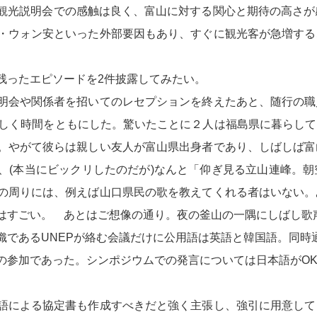
観光説明会での感触は良く、富山に対する関心と期待の高さが
・ウォン安といった外部要因もあり、すぐに観光客が急増する
残ったエピソードを2件披露してみたい。
明会や関係者を招いてのレセプションを終えたあと、随行の職
楽しく時間をともにした。驚いたことに２人は福島県に暮らし
。やがて彼らは親しい友人が富山県出身者であり、しばしば富
、(本当にビックリしたのだが)なんと「仰ぎ見る立山連峰。
の周りには、例えば山口県民の歌を教えてくれる者はいない。
はすごい。 あとはご想像の通り。夜の釜山の一隅にしばし歌
織であるUNEPが絡む会議だけに公用語は英語と韓国語。同時
の参加であった。シンポジウムでの発言については日本語がO
語による協定書も作成すべきだと強く主張し、強引に用意して