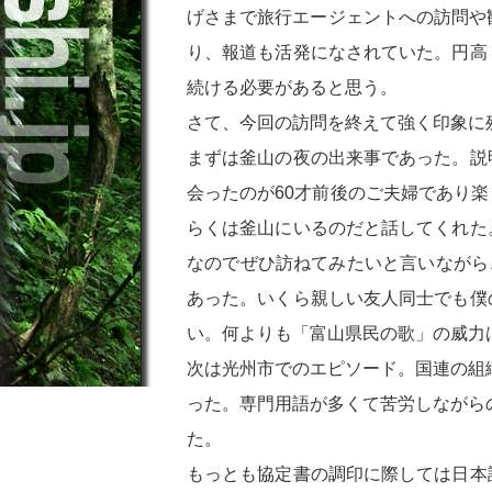
げさまで旅行エージェントへの訪問や
り、報道も活発になされていた。円高
続ける必要があると思う。
さて、今回の訪問を終えて強く印象に
まずは釜山の夜の出来事であった。説
会ったのが60才前後のご夫婦であり
らくは釜山にいるのだと話してくれた
なのでぜひ訪ねてみたいと言いながら
あった。いくら親しい友人同士でも僕
い。何よりも「富山県民の歌」の威力
次は光州市でのエピソード。国連の組
った。専門用語が多くて苦労しながら
た。
もっとも協定書の調印に際しては日本