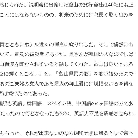
感じられた。説明会に出席した釜山の旅行会社は40社にも上
ことにはならないものの、将来のためには息長く取り組みを
員とともにホテル近くの屋台に繰り出した。そこで偶然に出
ていて、震災の被災者であった。奥さんが韓国の人なのでしば
山自慢を聞かされていると話してくれた。富山は良いところ
朝空に輝くところ…」と、「富山県民の歌」を歌い始めたので
あのご夫婦の友人である県人の郷土愛には脱帽せざるを得な
声は続いたのであった。
通訳も英語、韓国語、スペイン語、中国語の4ヶ国語のみであ
Kだったので何とかなったものの、英語力不足を痛感させられ
もらった。それが出来ないのなら調印せずに帰るとまで言っ